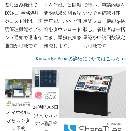
差し込み機能で
トを作成、公開期
で行い、申請内容を
DX化。事務処理
間や結果公開も設
いつでも確認可能。
やコスト削減、既
定可能。CSVで回
承認フロー機能を搭
読管理機能やプッ
答をダウンロード
載し、管理者は一括
シュ通知で迅速な
でき、業務負担を
承認や申請回数設定
通知が可能です。
軽減します。
も可能です。
Knowledge Portalの詳細についてはこちら >>
24時間365日
スマホやPC
無人でカン
からカンタ
タン備品管
ン予約