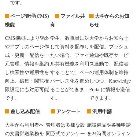
です。
ページ管理(CMS)
ファイル共
大学からのお知
機能
有
らせ
CMS機能によりWeb
学生、教職員に対
大学からお知らせ
やアプリのページ作
して資料を配布し
を配信。プッシュ
成・更新・配信を一
たい場合、ファイ
通知や既存サービ
元管理。情報を集約
ル共有機能を利用
ス連動で、配信者
し検索性や運用性を
することで、ペー
の運用体制を維持
向上、編集・閲覧権
パーレス化を進め
しつつ、Knowledge
限設定にも対応可能
ることができま
Portalに情報を送信
です。
す。
できます。
差し込み配信
アンケート
汎用申請
大学から利用者へ
管理者は多様な設
施設備品や各種申請
の文書郵送業務を
問形式でアンケー
を24時間オンライン